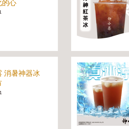
化的心
1
露 消暑神器冰
市
1