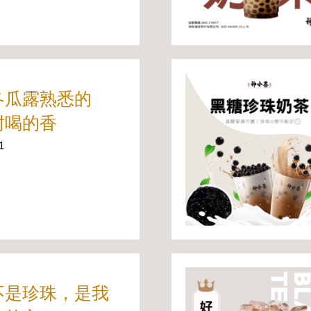
冬瓜露熟悉的
耐喝的香
1
不是珍珠，是我