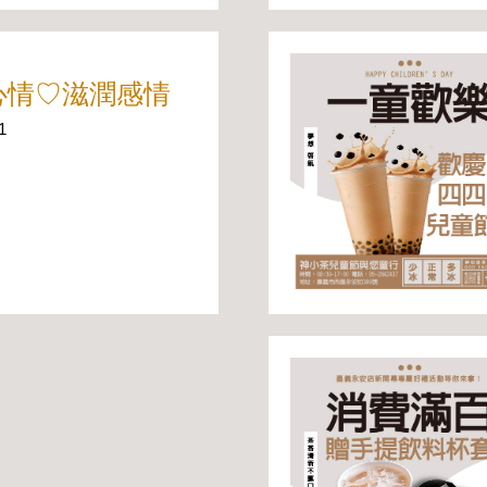
心情♡滋潤感情
1