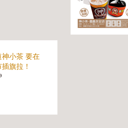
道神小茶 要在
市插旗拉！
9